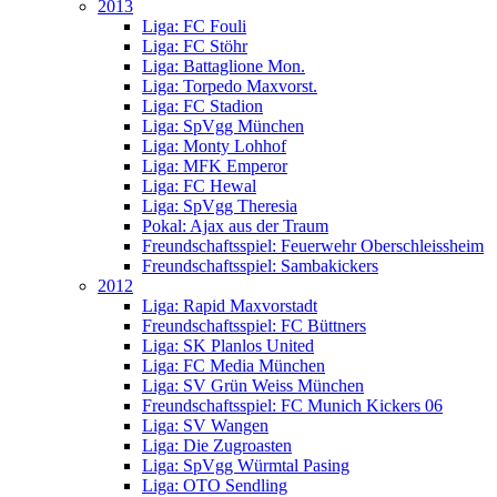
2013
Liga: FC Fouli
Liga: FC Stöhr
Liga: Battaglione Mon.
Liga: Torpedo Maxvorst.
Liga: FC Stadion
Liga: SpVgg München
Liga: Monty Lohhof
Liga: MFK Emperor
Liga: FC Hewal
Liga: SpVgg Theresia
Pokal: Ajax aus der Traum
Freundschaftsspiel: Feuerwehr Oberschleissheim
Freundschaftsspiel: Sambakickers
2012
Liga: Rapid Maxvorstadt
Freundschaftsspiel: FC Büttners
Liga: SK Planlos United
Liga: FC Media München
Liga: SV Grün Weiss München
Freundschaftsspiel: FC Munich Kickers 06
Liga: SV Wangen
Liga: Die Zugroasten
Liga: SpVgg Würmtal Pasing
Liga: OTO Sendling