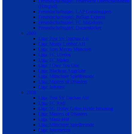
Freundschaftsspiel: Feuerwehr Oberschleißheim
(Hinspiel)
Freundschaftsspiel: LAP Grasshoppers
Freundschaftsspiel: Balkan Express
Freundschaftsspiel: FC Matadores
Freundschaftsspiel: Quotenkicker
2009
Liga: Post SV Dachau AH
Liga: Monty Lohhof AH
Liga: Inter Mezzo München
Liga: FC Uferlos
Liga: FC Maiko
Liga: I Owe You One
Liga: Blackout Angelohe
Liga: Münchner Spielfreunde
Liga: Masters of Disasters
Liga: Infratest
2008
Liga: Post SV Dachau AH
Liga: FC Radi
Liga: SG Dolby Grüne Heide Ismaning
Liga: Masters of Disasters
Liga: Maria Hilf
Liga: Münchner Spielfreunde
Liga: Intermezzo