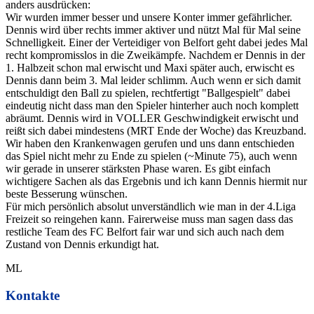
anders ausdrücken:
Wir wurden immer besser und unsere Konter immer gefährlicher.
Dennis wird über rechts immer aktiver und nützt Mal für Mal seine
Schnelligkeit. Einer der Verteidiger von Belfort geht dabei jedes Mal
recht kompromisslos in die Zweikämpfe. Nachdem er Dennis in der
1. Halbzeit schon mal erwischt und Maxi später auch, erwischt es
Dennis dann beim 3. Mal leider schlimm. Auch wenn er sich damit
entschuldigt den Ball zu spielen, rechtfertigt "Ballgespielt" dabei
eindeutig nicht dass man den Spieler hinterher auch noch komplett
abräumt. Dennis wird in VOLLER Geschwindigkeit erwischt und
reißt sich dabei mindestens (MRT Ende der Woche) das Kreuzband.
Wir haben den Krankenwagen gerufen und uns dann entschieden
das Spiel nicht mehr zu Ende zu spielen (~Minute 75), auch wenn
wir gerade in unserer stärksten Phase waren. Es gibt einfach
wichtigere Sachen als das Ergebnis und ich kann Dennis hiermit nur
beste Besserung wünschen.
Für mich persönlich absolut unverständlich wie man in der 4.Liga
Freizeit so reingehen kann. Fairerweise muss man sagen dass das
restliche Team des FC Belfort fair war und sich auch nach dem
Zustand von Dennis erkundigt hat.
ML
Kontakte