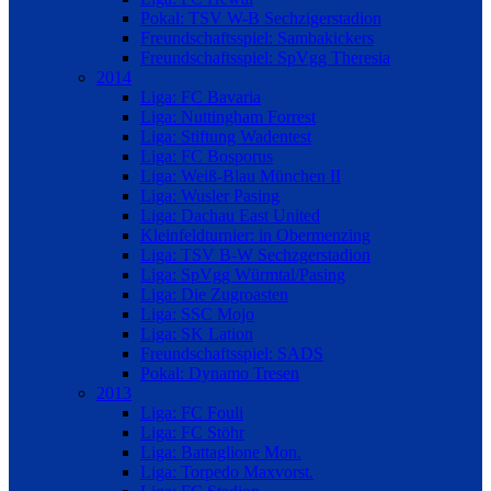
Pokal: TSV W-B Sechzigerstadion
Freundschaftsspiel: Sambakickers
Freundschaftsspiel: SpVgg Theresia
2014
Liga: FC Bavaria
Liga: Nuttingham Forrest
Liga: Stiftung Wadentest
Liga: FC Bosporus
Liga: Weiß-Blau München II
Liga: Wusler Pasing
Liga: Dachau East United
Kleinfeldturnier: in Obermenzing
Liga: TSV B-W Sechzgerstadion
Liga: SpVgg Würmtal/Pasing
Liga: Die Zugroasten
Liga: SSC Mojo
Liga: SK Lation
Freundschaftsspiel: SADS
Pokal: Dynamo Tresen
2013
Liga: FC Fouli
Liga: FC Stöhr
Liga: Battaglione Mon.
Liga: Torpedo Maxvorst.