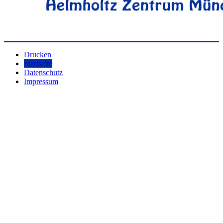
Drucken
Startseite
Datenschutz
Impressum