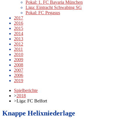
Pokal: 1. FC Bavaria München
Liga: Eintracht Schwabing SG
Pokal: FC Pegasus
2017
2016
2015
2014
2013
2012
2011
2010
2009
2008
2007
2006
2019
Spielberichte
>
2018
>
Liga: FC Belfort
Knappe Helixniederlage