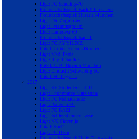
Liga: FC Sendling-70
Freundschaftsspiel: Barfuß Jerusalem
Freundschaftsspiel: Husaria München
Liga: Die Zugroasten
Liga: D'Hundsgficktn
Liga: Hangover 69
Freundschaftsspiel: Isar 11
Liga: FC AY YILDIZ
Pokal: United Friends Bombers
Liga: Med. Fettis
Liga: Rapid Dantler
Pokal: 1. FC Bavaria München
Liga: Eintracht Schwabing SG
Pokal: FC Pegasus
2017
Liga: SV Studentenstadt II
Liga: Lokomotive Mittelstrahl
Liga: FC Mainaustraße
Liga: Panenka FC
Liga: FC BAZI
Liga: Schleissheimerstrasse
Liga: NK Slovenija
Pokal: Isar11
Liga: FC Dzair
Freundschaftsspiel: Helix Team-Asia