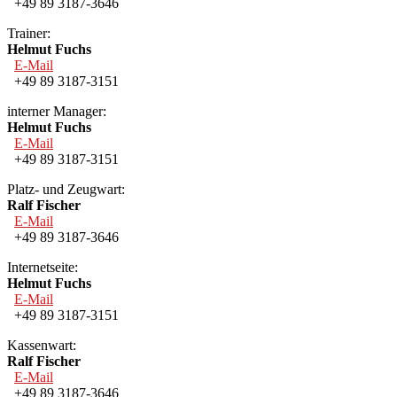
+49 89 3187-3646
Trainer:
Helmut Fuchs
E-Mail
+49 89 3187-3151
interner Manager:
Helmut Fuchs
E-Mail
+49 89 3187-3151
Platz- und Zeugwart:
Ralf Fischer
E-Mail
+49 89 3187-3646
Internetseite:
Helmut Fuchs
E-Mail
+49 89 3187-3151
Kassenwart:
Ralf Fischer
E-Mail
+49 89 3187-3646