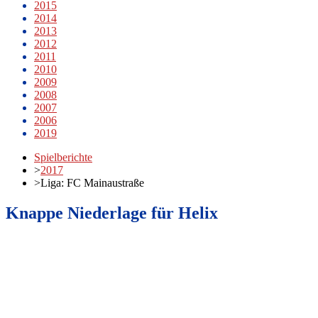
2015
2014
2013
2012
2011
2010
2009
2008
2007
2006
2019
Spielberichte
>
2017
>
Liga: FC Mainaustraße
Knappe Niederlage für Helix