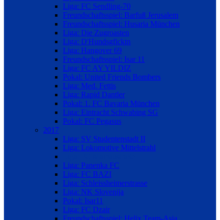
Liga: FC Sendling-70
Freundschaftsspiel: Barfuß Jerusalem
Freundschaftsspiel: Husaria München
Liga: Die Zugroasten
Liga: D'Hundsgficktn
Liga: Hangover 69
Freundschaftsspiel: Isar 11
Liga: FC AY YILDIZ
Pokal: United Friends Bombers
Liga: Med. Fettis
Liga: Rapid Dantler
Pokal: 1. FC Bavaria München
Liga: Eintracht Schwabing SG
Pokal: FC Pegasus
2017
Liga: SV Studentenstadt II
Liga: Lokomotive Mittelstrahl
Liga: FC Mainaustraße
Liga: Panenka FC
Liga: FC BAZI
Liga: Schleissheimerstrasse
Liga: NK Slovenija
Pokal: Isar11
Liga: FC Dzair
Freundschaftsspiel: Helix Team-Asia