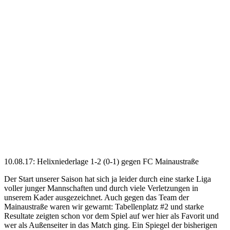
10.08.17: Helixniederlage 1-2 (0-1) gegen FC Mainaustraße
Der Start unserer Saison hat sich ja leider durch eine starke Liga
voller junger Mannschaften und durch viele Verletzungen in
unserem Kader ausgezeichnet. Auch gegen das Team der
Mainaustraße waren wir gewarnt: Tabellenplatz #2 und starke
Resultate zeigten schon vor dem Spiel auf wer hier als Favorit und
wer als Außenseiter in das Match ging. Ein Spiegel der bisherigen