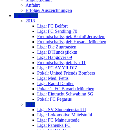
Anfahrt
Erfolge/ Auszeichnungen
Spielberichte
2018
Liga: FC Belfort
Liga: FC Sendling-70
Freundschaftsspiel: Barfuß Jerusalem
Freundschaftsspiel: Husaria München
Liga: Die Zugroasten
Liga: D'Hundsgficktn
Liga: Hangover 69
Freundschaftsspiel: Isar 11
Liga: FC AY YILDIZ
Pokal: United Friends Bombers
Liga: Med. Fettis
Liga: Rapid Dantler
Pokal: 1. FC Bavaria München
Liga: Eintracht Schwabing SG
Pokal: FC Pegasus
2017
Liga: SV Studentenstadt II
Liga: Lokomotive Mittelstrahl
Liga: FC Mainaustraße
Liga: Panenka FC