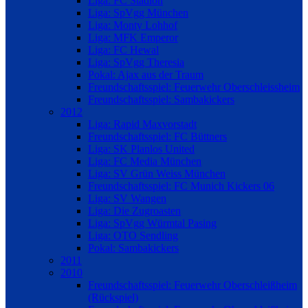
Liga: FC Stadion
Liga: SpVgg München
Liga: Monty Lohhof
Liga: MFK Emperor
Liga: FC Hewal
Liga: SpVgg Theresia
Pokal: Ajax aus der Traum
Freundschaftsspiel: Feuerwehr Oberschleissheim
Freundschaftsspiel: Sambakickers
2012
Liga: Rapid Maxvorstadt
Freundschaftsspiel: FC Büttners
Liga: SK Planlos United
Liga: FC Media München
Liga: SV Grün Weiss München
Freundschaftsspiel: FC Munich Kickers 06
Liga: SV Wangen
Liga: Die Zugroasten
Liga: SpVgg Würmtal Pasing
Liga: OTO Sendling
Pokal: Sambakickers
2011
2010
Freundschaftsspiel: Feuerwehr Oberschleißheim
(Rückspiel)