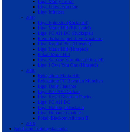
Liga: Monty Lohof
Liga: I Owe You One
Liga: Infratest
2007
Liga: Eplussler (Rückspiel)
Liga: Maria Hilf (Rückspiel)
Liga: FC AH DC (Rückspiel)
Freundschaftsspiel: Juve Amateure
Liga: Kapital Plus (Hinspiel)
Liga: Maria Hilf (Hinspiel)
Pokal: Maria Hilf
Liga: Samstag Vormittag (Hinspiel)
Liga: I Owe You One (Hinspiel)
2006
Relegation: Maria Hilf
Relegation: FC Bavarian München
Liga: Daily Flaucher
Liga: Post SV Dachau
Liga: Royal Bavarian Ducks
Liga: FC AH DC
Liga: Hallelujah Eisbach
Liga: Hubauer Goaldies
Pokal: Blackout Albatros II
2019
Spiel- und Trainingskalender