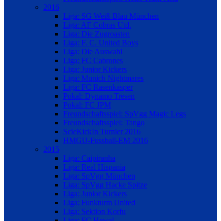
2016
Liga: SG Weiß-Blau München
Liga: AF Cobras Utd.
Liga: Die Zugroasten
Liga: F. C. United Boys
Liga: Die Auswahl
Liga: FC Cabrones
Liga: Junior Kickers
Liga: Munich Nightmares
Liga: FC Rasenkasper
Pokal: Dynamo Tresen
Pokal: FC JPM
Freundschaftsspiel: SpVgg Magic Legs
Freundschaftsspiel: Tango
ScieKickIn Turnier 2016
HMGU-Fussball-EM 2016
2015
Liga: Caipiranha
Liga: Real Hispania
Liga: SpVgg München
Liga: SpVgg Hacke Spitze
Liga: Junior Kickers
Liga: Funkturm United
Liga: Sektion Korfu
Liga: FC Hewal