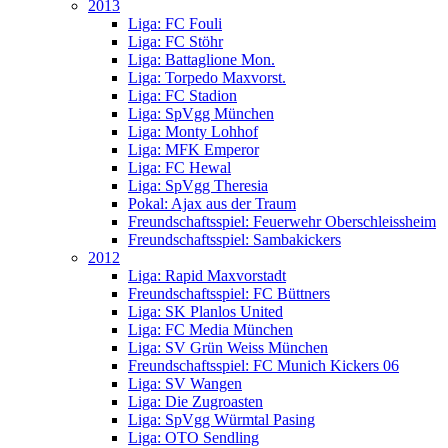
2013
Liga: FC Fouli
Liga: FC Stöhr
Liga: Battaglione Mon.
Liga: Torpedo Maxvorst.
Liga: FC Stadion
Liga: SpVgg München
Liga: Monty Lohhof
Liga: MFK Emperor
Liga: FC Hewal
Liga: SpVgg Theresia
Pokal: Ajax aus der Traum
Freundschaftsspiel: Feuerwehr Oberschleissheim
Freundschaftsspiel: Sambakickers
2012
Liga: Rapid Maxvorstadt
Freundschaftsspiel: FC Büttners
Liga: SK Planlos United
Liga: FC Media München
Liga: SV Grün Weiss München
Freundschaftsspiel: FC Munich Kickers 06
Liga: SV Wangen
Liga: Die Zugroasten
Liga: SpVgg Würmtal Pasing
Liga: OTO Sendling