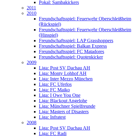
Pokal: Sambakickers
2011
2010
Freundschaftsspiel: Feuerwehr Oberschleißheim
(Rückspiel)
Freundschaftsspiel: Feuerwehr Oberschleißheim
(Hinspiel)
Freundschaftsspiel: LAP Grasshoppers
Freundschaftsspiel: Balkan Express
Freundschaftsspiel: FC Matadores
Freundschaftsspiel: Quotenkicker
2009
Liga: Post SV Dachau AH
Liga: Monty Lohhof AH
Liga: Inter Mezzo München
Liga: FC Uferlos
Liga: FC Maiko
Liga: I Owe You One
Liga: Blackout Angelohe
Liga: Münchner Spielfreunde
Liga: Masters of Disasters
Liga: Infratest
2008
Liga: Post SV Dachau AH
Liga: FC Radi