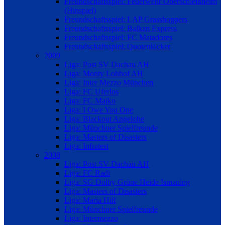
Freundschaftsspiel: Feuerwehr Oberschleißheim
(Hinspiel)
Freundschaftsspiel: LAP Grasshoppers
Freundschaftsspiel: Balkan Express
Freundschaftsspiel: FC Matadores
Freundschaftsspiel: Quotenkicker
2009
Liga: Post SV Dachau AH
Liga: Monty Lohhof AH
Liga: Inter Mezzo München
Liga: FC Uferlos
Liga: FC Maiko
Liga: I Owe You One
Liga: Blackout Angelohe
Liga: Münchner Spielfreunde
Liga: Masters of Disasters
Liga: Infratest
2008
Liga: Post SV Dachau AH
Liga: FC Radi
Liga: SG Dolby Grüne Heide Ismaning
Liga: Masters of Disasters
Liga: Maria Hilf
Liga: Münchner Spielfreunde
Liga: Intermezzo