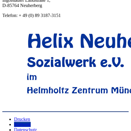
Ingolstädter Landstraße 1,
D-85764 Neuherberg
Telefon: + 49 (0) 89 3187-3151
Drucken
Startseite
Datenschutz