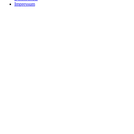
Impressum