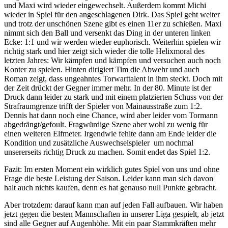
und Maxi wird wieder eingewechselt. Außerdem kommt Michi
wieder in Spiel für den angeschlagenen Dirk. Das Spiel geht weiter
und trotz der unschönen Szene gibt es einen 11er zu schießen. Maxi
nimmt sich den Ball und versenkt das Ding in der unteren linken
Ecke: 1:1 und wir werden wieder euphorisch. Weiterhin spielen wir
richtig stark und hier zeigt sich wieder die tolle Helixmoral des
letzten Jahres: Wir kämpfen und kämpfen und versuchen auch noch
Konter zu spielen. Hinten dirigiert Tim die Abwehr und auch
Roman zeigt, dass ungeahntes Torwarttalent in ihm steckt. Doch mit
der Zeit drückt der Gegner immer mehr. In der 80. Minute ist der
Druck dann leider zu stark und mit einem platzierten Schuss von der
Strafraumgrenze trifft der Spieler von Mainausstraße zum 1:2.
Dennis hat dann noch eine Chance, wird aber leider vom Tormann
abgedrängt/gefoult. Fragwürdige Szene aber wohl zu wenig für
einen weiteren Elfmeter. Irgendwie fehlte dann am Ende leider die
Kondition und zusätzliche Auswechselspieler um nochmal
unsererseits richtig Druck zu machen. Somit endet das Spiel 1:2.
Fazit: Im ersten Moment ein wirklich gutes Spiel von uns und ohne
Frage die beste Leistung der Saison. Leider kann man sich davon
halt auch nichts kaufen, denn es hat genauso null Punkte gebracht.
Aber trotzdem: darauf kann man auf jeden Fall aufbauen. Wir haben
jetzt gegen die besten Mannschaften in unserer Liga gespielt, ab jetzt
sind alle Gegner auf Augenhöhe. Mit ein paar Stammkräften mehr