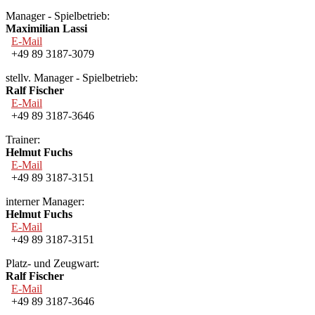
Manager - Spielbetrieb:
Maximilian Lassi
E-Mail
+49 89 3187-3079
stellv. Manager - Spielbetrieb:
Ralf Fischer
E-Mail
+49 89 3187-3646
Trainer:
Helmut Fuchs
E-Mail
+49 89 3187-3151
interner Manager:
Helmut Fuchs
E-Mail
+49 89 3187-3151
Platz- und Zeugwart:
Ralf Fischer
E-Mail
+49 89 3187-3646