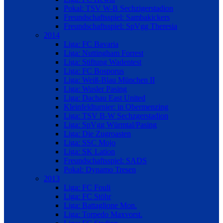
Pokal: TSV W-B Sechzigerstadion
Freundschaftsspiel: Sambakickers
Freundschaftsspiel: SpVgg Theresia
2014
Liga: FC Bavaria
Liga: Nuttingham Forrest
Liga: Stiftung Wadentest
Liga: FC Bosporus
Liga: Weiß-Blau München II
Liga: Wusler Pasing
Liga: Dachau East United
Kleinfeldturnier: in Obermenzing
Liga: TSV B-W Sechzgerstadion
Liga: SpVgg Würmtal/Pasing
Liga: Die Zugroasten
Liga: SSC Mojo
Liga: SK Lation
Freundschaftsspiel: SADS
Pokal: Dynamo Tresen
2013
Liga: FC Fouli
Liga: FC Stöhr
Liga: Battaglione Mon.
Liga: Torpedo Maxvorst.