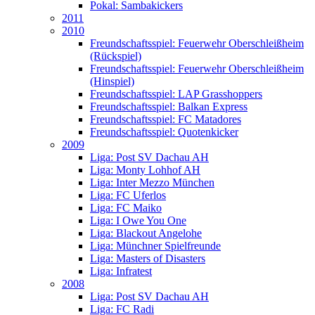
Pokal: Sambakickers
2011
2010
Freundschaftsspiel: Feuerwehr Oberschleißheim
(Rückspiel)
Freundschaftsspiel: Feuerwehr Oberschleißheim
(Hinspiel)
Freundschaftsspiel: LAP Grasshoppers
Freundschaftsspiel: Balkan Express
Freundschaftsspiel: FC Matadores
Freundschaftsspiel: Quotenkicker
2009
Liga: Post SV Dachau AH
Liga: Monty Lohhof AH
Liga: Inter Mezzo München
Liga: FC Uferlos
Liga: FC Maiko
Liga: I Owe You One
Liga: Blackout Angelohe
Liga: Münchner Spielfreunde
Liga: Masters of Disasters
Liga: Infratest
2008
Liga: Post SV Dachau AH
Liga: FC Radi