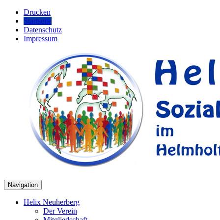
Drucken
Startseite
Datenschutz
Impressum
Navigation
Helix Neuherberg
Der Verein
Mitgliedschaft