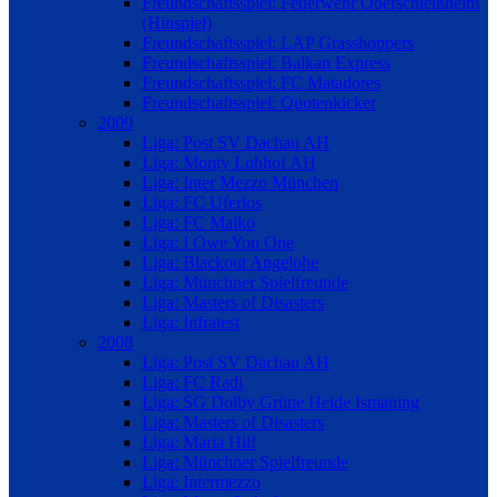
Freundschaftsspiel: Feuerwehr Oberschleißheim
(Hinspiel)
Freundschaftsspiel: LAP Grasshoppers
Freundschaftsspiel: Balkan Express
Freundschaftsspiel: FC Matadores
Freundschaftsspiel: Quotenkicker
2009
Liga: Post SV Dachau AH
Liga: Monty Lohhof AH
Liga: Inter Mezzo München
Liga: FC Uferlos
Liga: FC Maiko
Liga: I Owe You One
Liga: Blackout Angelohe
Liga: Münchner Spielfreunde
Liga: Masters of Disasters
Liga: Infratest
2008
Liga: Post SV Dachau AH
Liga: FC Radi
Liga: SG Dolby Grüne Heide Ismaning
Liga: Masters of Disasters
Liga: Maria Hilf
Liga: Münchner Spielfreunde
Liga: Intermezzo