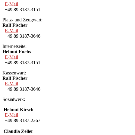
E-Mail
+49 89 3187-3151
Platz- und Zeugwart:
Ralf Fischer
E-Mail
+49 89 3187-3646
Internetseite:
Helmut Fuchs
E-Mail
+49 89 3187-3151
Kassenwart:
Ralf Fischer
E-Mail
+49 89 3187-3646
Sozialwerk:
Helmut Kirsch
E-Mail
+49 89 3187-2267
Claudia Zeller