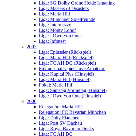
Liga: SG Dolby Grüne Heide Ismaning
Liga: Masters of Disasters
Liga: Maria Hilf
Liga: Münchner Spielfreunde
Liga: Intermezzo
Liga: Monty Lohof
Liga: I Owe You One
Liga: Infratest
2007
Liga: Eplussler (Rückspiel)
Liga: Maria Hilf (Rückspiel)
Liga: FC AH DC (Rückspiel)
Freundschaftsspiel: Juve Amateure
Liga: Kapital Plus (Hinspiel)
Liga: Maria Hilf (Hinspiel)
Pokal: Maria Hilf
Liga: Samstag Vormittag (Hinspiel)
Liga: I Owe You One (Hinspiel)
2006
Relegation: Maria Hilf
Relegation: FC Bavarian München
Liga: Daily Flaucher
Liga: Post SV Dachau
Liga: Royal Bavarian Ducks
Liga: FC AH DC