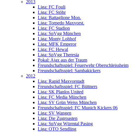
2013
Liga: FC Fouli
Liga: FC Stöhr
Liga: Battaglione Mon.
Liga: Torpedo Maxvorst.
Liga: FC Stadion
Liga: SpVgg München
Liga: Monty Lohhof
Liga: MFK Emperor
Liga: FC Hewal
Liga: SpVgg Theresia
Pokal: Ajax aus der Traum
Freundschaftsspiel: Feuerwehr Oberschleissheim
Freundschaftsspiel: Sambakickers
2012
Liga: Rapid Maxvorstadt
Freundschaftsspiel: FC Büttners
Liga: SK Planlos United
Liga: FC Media München
Liga: SV Grün Weiss München
Freundschaftsspiel: FC Munich Kickers 06
Liga: SV Wangen
Liga: Die Zugroasten
Liga: SpVgg Würmtal Pasing
Liga: OTO Sendling