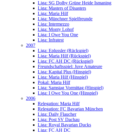
Liga: SG Dolby Grüne Heide Ismaning
Liga: Masters of Disasters
Liga: Maria Hilf
Liga: Münchner Spielfreunde
Liga: Intermezzo
Liga: Monty Lohof
Liga: I Owe You One
Liga: Infratest
2007
Liga: Eplussler (Rückspiel)
Liga: Maria Hilf (Rückspiel)
Liga: FC AH DC (Rückspiel)
Freundschaftsspiel: Juve Amateure
Liga: Kapital Plus (Hinspiel)
Liga: Maria Hilf (Hinspiel)
Pokal: Maria Hilf
Liga: Samstag Vormittag (Hinspiel)
Liga: I Owe You One (Hinspiel)
2006
Relegation: Maria Hilf
Relegation: FC Bavarian München
Liga: Daily Flaucher
Liga: Post SV Dachau
Liga: Royal Bavarian Ducks
Liga: FC AH DC