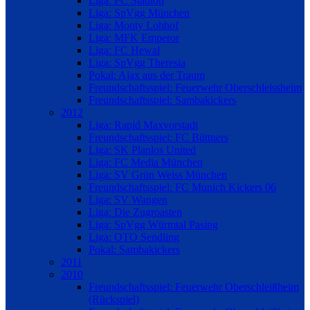
Liga: FC Stadion
Liga: SpVgg München
Liga: Monty Lohhof
Liga: MFK Emperor
Liga: FC Hewal
Liga: SpVgg Theresia
Pokal: Ajax aus der Traum
Freundschaftsspiel: Feuerwehr Oberschleissheim
Freundschaftsspiel: Sambakickers
2012
Liga: Rapid Maxvorstadt
Freundschaftsspiel: FC Büttners
Liga: SK Planlos United
Liga: FC Media München
Liga: SV Grün Weiss München
Freundschaftsspiel: FC Munich Kickers 06
Liga: SV Wangen
Liga: Die Zugroasten
Liga: SpVgg Würmtal Pasing
Liga: OTO Sendling
Pokal: Sambakickers
2011
2010
Freundschaftsspiel: Feuerwehr Oberschleißheim
(Rückspiel)