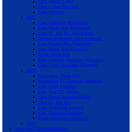
Liga: Monty Lohof
Liga: I Owe You One
Liga: Infratest
2007
Liga: Eplussler (Rückspiel)
Liga: Maria Hilf (Rückspiel)
Liga: FC AH DC (Rückspiel)
Freundschaftsspiel: Juve Amateure
Liga: Kapital Plus (Hinspiel)
Liga: Maria Hilf (Hinspiel)
Pokal: Maria Hilf
Liga: Samstag Vormittag (Hinspiel)
Liga: I Owe You One (Hinspiel)
2006
Relegation: Maria Hilf
Relegation: FC Bavarian München
Liga: Daily Flaucher
Liga: Post SV Dachau
Liga: Royal Bavarian Ducks
Liga: FC AH DC
Liga: Hallelujah Eisbach
Liga: Hubauer Goaldies
Pokal: Blackout Albatros II
2019
Spiel- und Trainingskalender