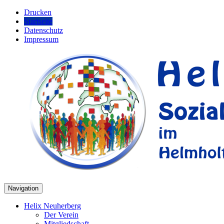
Drucken
Startseite
Datenschutz
Impressum
Navigation
Helix Neuherberg
Der Verein
Mitgliedschaft