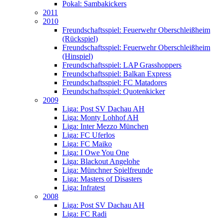
Pokal: Sambakickers
2011
2010
Freundschaftsspiel: Feuerwehr Oberschleißheim
(Rückspiel)
Freundschaftsspiel: Feuerwehr Oberschleißheim
(Hinspiel)
Freundschaftsspiel: LAP Grasshoppers
Freundschaftsspiel: Balkan Express
Freundschaftsspiel: FC Matadores
Freundschaftsspiel: Quotenkicker
2009
Liga: Post SV Dachau AH
Liga: Monty Lohhof AH
Liga: Inter Mezzo München
Liga: FC Uferlos
Liga: FC Maiko
Liga: I Owe You One
Liga: Blackout Angelohe
Liga: Münchner Spielfreunde
Liga: Masters of Disasters
Liga: Infratest
2008
Liga: Post SV Dachau AH
Liga: FC Radi