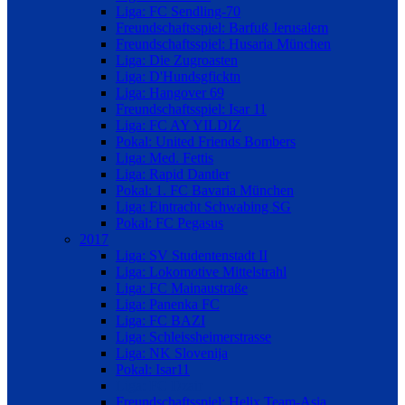
Liga: FC Sendling-70
Freundschaftsspiel: Barfuß Jerusalem
Freundschaftsspiel: Husaria München
Liga: Die Zugroasten
Liga: D'Hundsgficktn
Liga: Hangover 69
Freundschaftsspiel: Isar 11
Liga: FC AY YILDIZ
Pokal: United Friends Bombers
Liga: Med. Fettis
Liga: Rapid Dantler
Pokal: 1. FC Bavaria München
Liga: Eintracht Schwabing SG
Pokal: FC Pegasus
2017
Liga: SV Studentenstadt II
Liga: Lokomotive Mittelstrahl
Liga: FC Mainaustraße
Liga: Panenka FC
Liga: FC BAZI
Liga: Schleissheimerstrasse
Liga: NK Slovenija
Pokal: Isar11
Liga: FC Dzair
Freundschaftsspiel: Helix Team-Asia