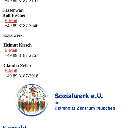
+49 89 3187-3151
Kassenwart:
Ralf Fischer
E-Mail
+49 89 3187-3646
Sozialwerk:
Helmut Kirsch
E-Mail
+49 89 3187-2267
Claudia Zeller
E-Mail
+49 89 3187-3018