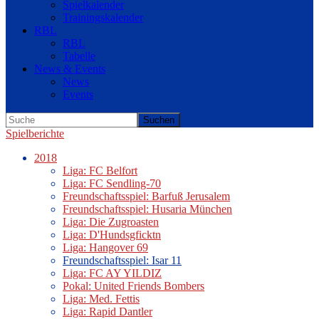
Spielkalender
Trainingskalender
RBL
RBL
Tabelle
News & Events
News
Events
Suchen
Spielberichte
2018
Liga: FC Belfort
Liga: FC Sendling-70
Freundschaftsspiel: Barfuß Jerusalem
Freundschaftsspiel: Husaria München
Liga: Die Zugroasten
Liga: D'Hundsgficktn
Liga: Hangover 69
Freundschaftsspiel: Isar 11
Liga: FC AY YILDIZ
Pokal: United Friends Bombers
Liga: Med. Fettis
Liga: Rapid Dantler