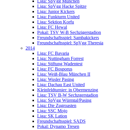
Liga: SpVgg München
Liga: SpVgg Hacke Spitze
Liga: Junior Kickers
Liga: Funkturm United
Liga: Sektion Korfu
Liga: FC Hewal
Pokal: TSV W-B Sechzigerstadion
Freundschaftsspiel: Sambakickers
Freundschaftsspiel: SpVgg Theresia
2014
Liga: FC Bavaria
Liga: Nuttingham Forrest
Liga: Stiftung Wadentest
Liga: FC Bosporus
Liga: Weiß-Blau München II
Liga: Wusler Pasing
Liga: Dachau East United
Kleinfeldturnier: in Obermenzing
Liga: TSV B-W Sechzgerstadion
Liga: SpVgg Würmtal/Pasing
Liga: Die Zugroasten
Liga: SSC Mojo
Liga: SK Lation
Freundschaftsspiel: SADS
Pokal: Dynamo Tresen