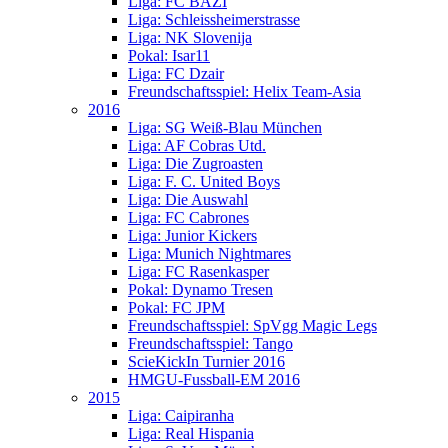
Liga: FC BAZI
Liga: Schleissheimerstrasse
Liga: NK Slovenija
Pokal: Isar11
Liga: FC Dzair
Freundschaftsspiel: Helix Team-Asia
2016
Liga: SG Weiß-Blau München
Liga: AF Cobras Utd.
Liga: Die Zugroasten
Liga: F. C. United Boys
Liga: Die Auswahl
Liga: FC Cabrones
Liga: Junior Kickers
Liga: Munich Nightmares
Liga: FC Rasenkasper
Pokal: Dynamo Tresen
Pokal: FC JPM
Freundschaftsspiel: SpVgg Magic Legs
Freundschaftsspiel: Tango
ScieKickIn Turnier 2016
HMGU-Fussball-EM 2016
2015
Liga: Caipiranha
Liga: Real Hispania