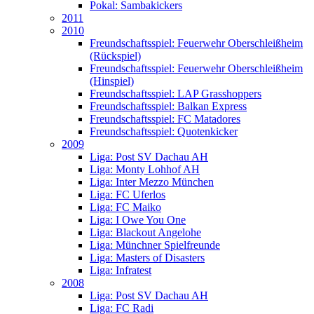
Pokal: Sambakickers
2011
2010
Freundschaftsspiel: Feuerwehr Oberschleißheim
(Rückspiel)
Freundschaftsspiel: Feuerwehr Oberschleißheim
(Hinspiel)
Freundschaftsspiel: LAP Grasshoppers
Freundschaftsspiel: Balkan Express
Freundschaftsspiel: FC Matadores
Freundschaftsspiel: Quotenkicker
2009
Liga: Post SV Dachau AH
Liga: Monty Lohhof AH
Liga: Inter Mezzo München
Liga: FC Uferlos
Liga: FC Maiko
Liga: I Owe You One
Liga: Blackout Angelohe
Liga: Münchner Spielfreunde
Liga: Masters of Disasters
Liga: Infratest
2008
Liga: Post SV Dachau AH
Liga: FC Radi