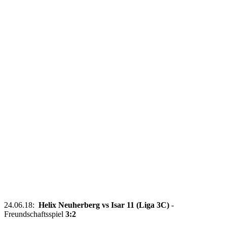
24.06.18:
Helix Neuherberg vs Isar 11 (Liga 3C)
-
Freundschaftsspiel
3:2